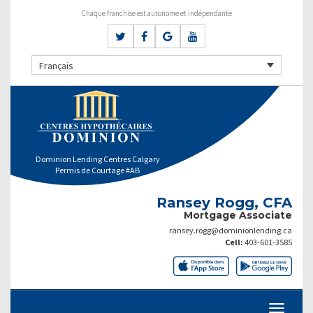
Chaque franchise est autonome et indépendante
Français
Dominion Lending Centres Calgary
Permis de Courtage #AB
Ransey Rogg, CFA
Mortgage Associate
ransey.rogg@dominionlending.ca
Cell:
403-601-3585