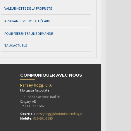
VALEUR NETTE DE LA PROPRIÉTÉ
ASSURANCE VIE HYPOTHÉCAIRE
POUR PRÉSENTER UNE DEMANDE
TAUX ACTUELS
COMMUNIQUER AVEC NOUS
Ransey Rogg, CFA
Mortgage Associate
115 - 8820 Blackfoot Trail SE
Calgary, AB
T2J 3J1, Canada
Courriel:
ransey.rogg@dominionlending.ca
Mobile:
403-601-3585