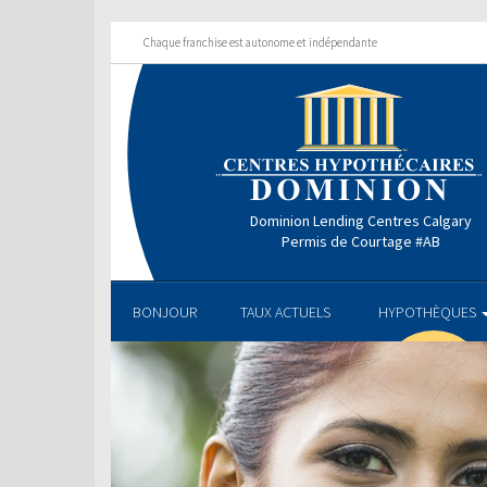
Chaque franchise est autonome et indépendante
Dominion Lending Centres Calgary
Permis de Courtage #AB
BONJOUR
TAUX ACTUELS
HYPOTHÈQUES