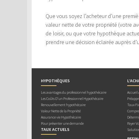
Que vous soyez l’acheteur d’une premièr
valeur nette de votre propriété (votre av
de loisir, ou que votre hypothèque actuel
prendre une décision éclairée auprès d’u
HYPOTHÈQUES
L’ACH
Les avantages du professionnel hypothécaire
Accueil
Les Coûts D’un Professionnel Hypothécaire
Préappr
Renouvellement hypothécaire
Taux Fix
Valeur Nette de la Propriété
Compren
Assurance vie Hypothécaire
Détermi
Pour présenter une demande
Payer V
TAUX ACTUELS
Solutio
REFI