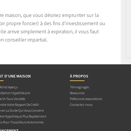
e maison, que vous désiriez emprunter sur la
oir propre foncier) à des fins d’investissement ou
le arrive simplement à expiration, il vous faut
n conseiller impartial.
AT D’UNE MAISON
À PROPOS
 Achat Aperçu
Témoignages
obation Hypothécaire
Ressources
e Vs Taux Variable
Prêteurs et associations
dre Votre Rapport De Crédit
Contactez-nous
ner La Durée Qui Vous Convient
otre Hypothèque Plus Rapidement
ns Pour Travailleurs Autonomes
NANCEMENT