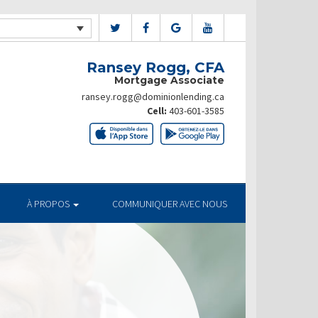
Ransey Rogg, CFA
Mortgage Associate
ransey.rogg@dominionlending.ca
Cell:
403-601-3585
À PROPOS
COMMUNIQUER AVEC NOUS