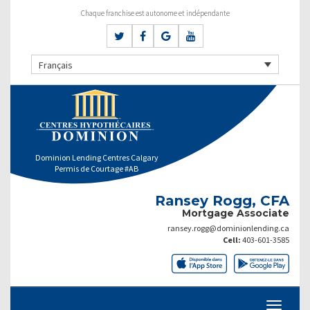
Chaque franchise est autonome et indépendante
Français
Dominion Lending Centres Calgary
Permis de Courtage #AB
Ransey Rogg, CFA
Mortgage Associate
ransey.rogg@dominionlending.ca
Cell:
403-601-3585