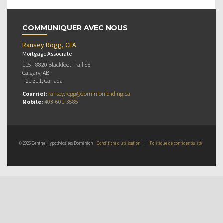
COMMUNIQUER AVEC NOUS
Ransey Rogg, CFA
Mortgage Associate
115 - 8820 Blackfoot Trail SE
Calgary, AB
T2J 3J1, Canada
Courriel:
ransey.rogg@dominionlending.ca
Mobile:
403-601-3585
© 2026 Centres Hypothécaires Dominion
Conditions d’utilisation
|
Politique de confidentialité