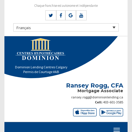
Chaque franchise est autonome et indépendante
Français
Dominion Lending Centres Calgary
Permis de Courtage #AB
Ransey Rogg, CFA
Mortgage Associate
ransey.rogg@dominionlending.ca
Cell:
403-601-3585