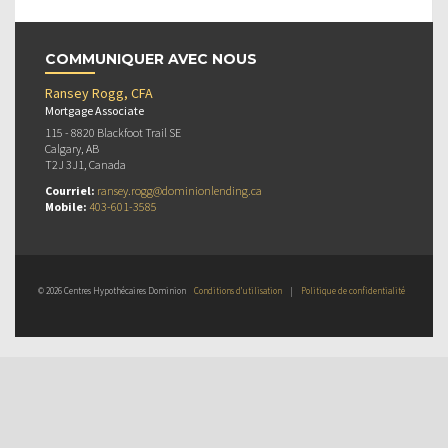
COMMUNIQUER AVEC NOUS
Ransey Rogg, CFA
Mortgage Associate
115 - 8820 Blackfoot Trail SE
Calgary, AB
T2J 3J1, Canada
Courriel:
ransey.rogg@dominionlending.ca
Mobile:
403-601-3585
© 2026 Centres Hypothécaires Dominion
Conditions d’utilisation
|
Politique de confidentialité