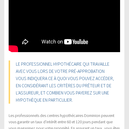
LE PROFESSIONNEL HYPOTHÉCAIRE QUI TRAVAILLE
AVEC VOUS LORS DE VOTRE PRÉ-APPROBATION
VOUS INDIQUERA CE À QUOI VOUS POUVEZ ACCÉDER,
EN CONSIDÉRANT LES CRITÈRES DU PRÊTEUR ET DE
L’ASSUREUR, ET COMBIEN VOUS PAYEREZ SUR UNE
HYPOTHÈQUE EN PARTICULIER.
Les professionnels des centres hypothécaires Dominion peuvent
vous garantir un taux d’intérêt entre 60 et 120 jours pendant que
vous magasinez pour votre propriété. En assurant un taux, vous êtes