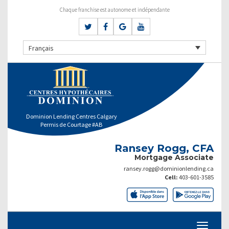
Chaque franchise est autonome et indépendante
Français
Dominion Lending Centres Calgary
Permis de Courtage #AB
Ransey Rogg, CFA
Mortgage Associate
ransey.rogg@dominionlending.ca
Cell:
403-601-3585