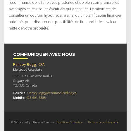
recommandé de le faire avec prudence et de bien comprendre les
avantages et les risques éventuels qui y sont liés. Le mieux est de
consulter un courtier hypothécaire ainsi qu’un planificateur financier
autorisés pour discuter des possibilités de tirer profit de la valeur
nette de votre propriété.
COMMUNIQUER AVEC NOUS
Ransey Rogg, CFA
Mortgage Associate
115 - 8820 Blackfoot Trail SE
Calgary, AB
T2J 3J1, Canada
Courriel:
ransey.rogg@dominionlending.ca
Mobile:
403-601-3585
© 2026 Centres Hypothécaires Dominion
Conditions d’utilisation
|
Politique de confidentialité